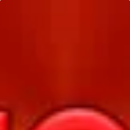
首页
游戏
Amatic Bells on Fire HOT
Bells on Fire HOT
Amatic
演示
现在玩
100 Lines, Free