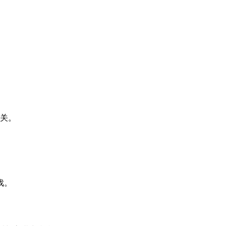
关。
戏。