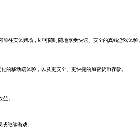
场。无需前往实体赌场，即可随时随地享受快速、安全的真钱游戏体验
优化的移动端体验，以及更安全、更快捷的加密货币存款。
的收益。
现或继续游戏。