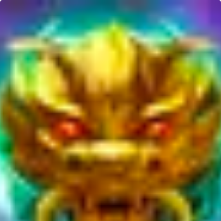
Главная
Игры
Booongo Shen Long Mi Bao
Shen Long Mi Bao
Booongo
DEMO
Играть сейчас
10 Lines 2 way pay, Respin