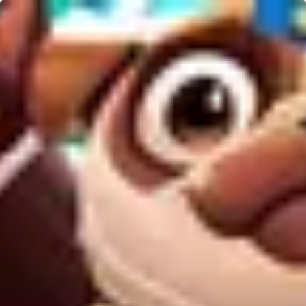
Home
Games
Mga Fiesta de Mascotas
Fiesta de Mascotas
Mga
DEMO
Play Now
3x3, Respin, Bonus