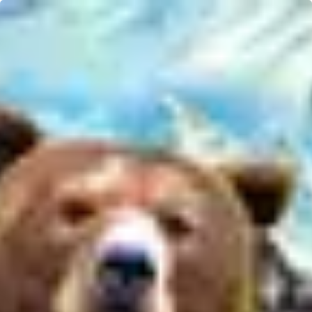
Főoldal
Játékok
Egt Majestic Forest
Majestic Forest
Egt
DEMO
Játsszon most
10 Lines, Bonus-Free