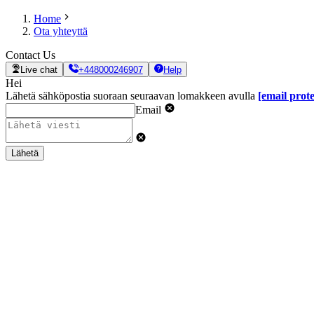
Home
Ota yhteyttä
Contact Us
Live chat
+448000246907
Help
Hei
Lähetä sähköpostia suoraan seuraavan lomakkeen avulla
[email prot
Email
Lähetä