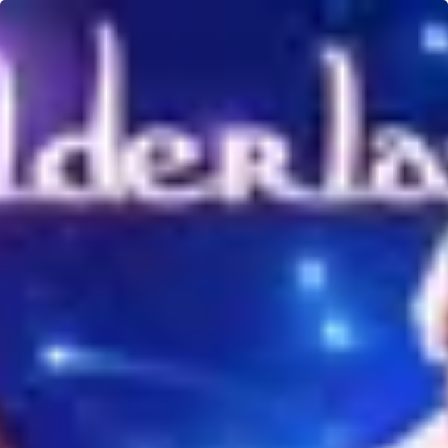
Inicio
Juegos
Netent Wilderland
Wilderland
Netent
DEMO
Jugar ahora
20 Lines, Free