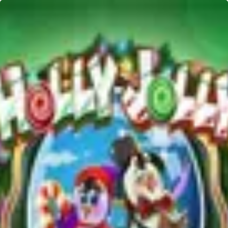
Inicio
Juegos
Microgaming Holly Jolly Penguins
Holly Jolly Penguins
Microgaming
DEMO
Jugar ahora
45 Lines, Wilds, Free